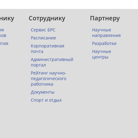
нику
Сотруднику
Партнеру
ия
Сервис БРС
Научные
ков
направления
Расписание
ятия
Разработки
Корпоративная
почта
Научные
центры
Административный
портал
Рейтинг научно-
педагогического
работника
Документы
Спорт и отдых