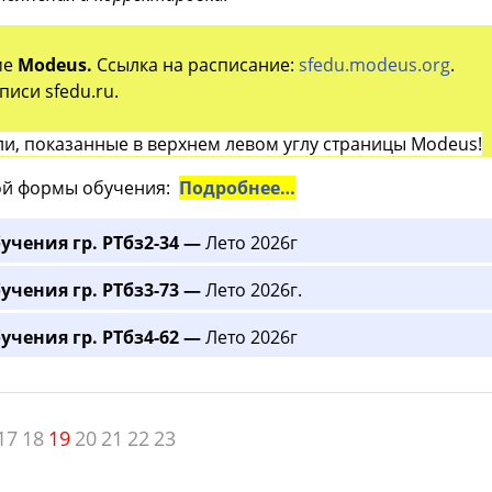
ме
Modeus.
Ссылка на расписание:
sfedu.modeus.org
.
иси sfedu.ru.
и, показанные в верхнем левом углу страницы Modeus!
й формы обучения:
Подробнее…
учения гр. РТбз2-34 —
Лето 2026г
учения гр. РТбз3-73 —
Лето 2026г.
учения гр. РТбз4-62 —
Лето 2026г
17
18
19
20
21
22
23