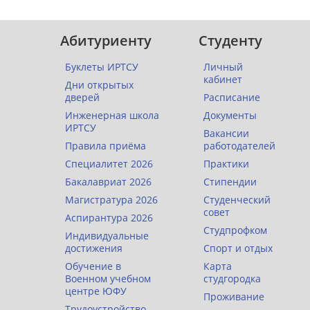
Абитуриенту
Студенту
Буклеты ИРТСУ
Личный
кабинет
Дни открытых
дверей
Расписание
Инженерная школа
Документы
ИРТСУ
Вакансии
Правила приёма
работодателей
Специалитет 2026
Практики
Бакалавриат 2026
Стипендии
Магистратура 2026
Студенческий
совет
Аспирантура 2026
Студпрофком
Индивидуальные
достижения
Спорт и отдых
Обучение в
Карта
Военном учебном
студгородка
центре ЮФУ
Проживание
Трудоустройство