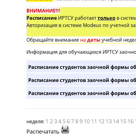
ВНИМАНИЕ!!!
Расписание
ИРТСУ работает
только
в систе
Авторизация в системе Modeus по учетной зап
Обращайте внимание
на
даты
учебной недел
Информация для обучающихся ИРТСУ заочно
Расписание студентов заочной формы об
Расписание студентов заочной формы об
Расписание студентов заочной формы об
1
2
3
4
5
6
7
8
9
10
11
12
13
14
15
16
неделя:
Распечатать