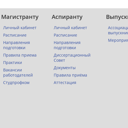
Магистранту
Аспиранту
Выпуск
Личный кабинет
Личный кабинет
Ассоциац
выпускни
Расписание
Расписание
Меропри
Направления
Направления
подготовки
подготовки
Правила приема
Диссертационный
Совет
Практики
Документы
Вакансии
работодателей
Правила приёма
Студпрофком
Аттестация