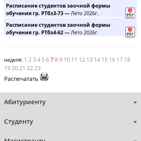
Расписание студентов заочной формы
обучения гр. РТбз3-73 —
Лето 2026г.
Расписание студентов заочной формы
обучения гр. РТбз4-62 —
Лето 2026г
1
2
3
4
5
6
7
8
9
10
11
12
13
14
15
16
17
18
неделя:
19
20
21
22
23
Распечатать
Абитуриенту
Студенту
Магистранту