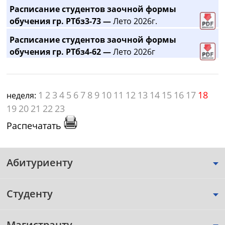
Расписание студентов заочной формы
обучения гр. РТбз3-73 —
Лето 2026г.
Расписание студентов заочной формы
обучения гр. РТбз4-62 —
Лето 2026г
1
2
3
4
5
6
7
8
9
10
11
12
13
14
15
16
17
18
неделя:
19
20
21
22
23
Распечатать
Абитуриенту
Студенту
Магистранту