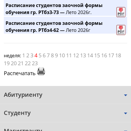
Расписание студентов заочной формы
обучения гр. РТбз3-73 —
Лето 2026г.
Расписание студентов заочной формы
обучения гр. РТбз4-62 —
Лето 2026г
1
2
3
4
5
6
7
8
9
10
11
12
13
14
15
16
17
18
неделя:
19
20
21
22
23
Распечатать
Абитуриенту
Студенту
Магистранту