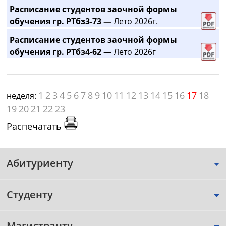
Расписание студентов заочной формы
обучения гр. РТбз3-73 —
Лето 2026г.
Расписание студентов заочной формы
обучения гр. РТбз4-62 —
Лето 2026г
1
2
3
4
5
6
7
8
9
10
11
12
13
14
15
16
17
18
неделя:
19
20
21
22
23
Распечатать
Абитуриенту
Студенту
Магистранту