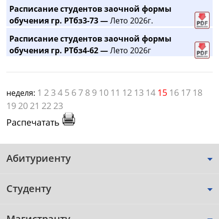
Расписание студентов заочной формы
обучения гр. РТбз3-73 —
Лето 2026г.
Расписание студентов заочной формы
обучения гр. РТбз4-62 —
Лето 2026г
1
2
3
4
5
6
7
8
9
10
11
12
13
14
15
16
17
18
неделя:
19
20
21
22
23
Распечатать
Абитуриенту
Студенту
Магистранту