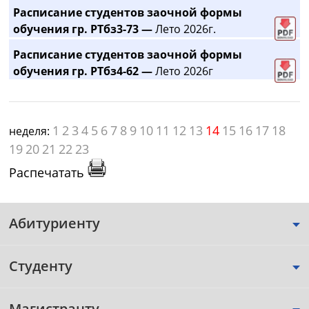
Расписание студентов заочной формы
обучения гр. РТбз3-73 —
Лето 2026г.
Расписание студентов заочной формы
обучения гр. РТбз4-62 —
Лето 2026г
1
2
3
4
5
6
7
8
9
10
11
12
13
14
15
16
17
18
неделя:
19
20
21
22
23
Распечатать
Абитуриенту
Студенту
Магистранту