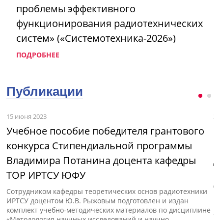
проблемы эффективного
функционирования радиотехнических
систем» («Системотехника-2026»)
ПОДРОБНЕЕ
Публикации
15 июня 2023
3 
Учебное пособие победителя грантового
М
конкурса Стипендиальной программы
и
Владимира Потанина доцента кафедры
д
ТОР ИРТСУ ЮФУ
с»
В
(
Сотрудником кафедры теоретических основ радиотехники
п
ИРТСУ доцентом Ю.В. Рыжовым подготовлен и издан
к
комплект учебно-методических материалов по дисциплине
«
«Методология научных исследований и научно-