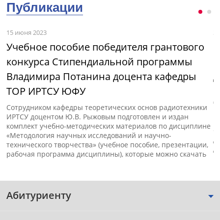
Публикации
15 июня 2023
3 
Учебное пособие победителя грантового
М
конкурса Стипендиальной программы
и
Владимира Потанина доцента кафедры
д
ТОР ИРТСУ ЮФУ
с»
В
(
Сотрудником кафедры теоретических основ радиотехники
п
ИРТСУ доцентом Ю.В. Рыжовым подготовлен и издан
к
комплект учебно-методических материалов по дисциплине
«
«Методология научных исследований и научно-
д
технического творчества» (учебное пособие, презентации,
д
рабочая программа дисциплины), которые можно скачать
Абитуриенту