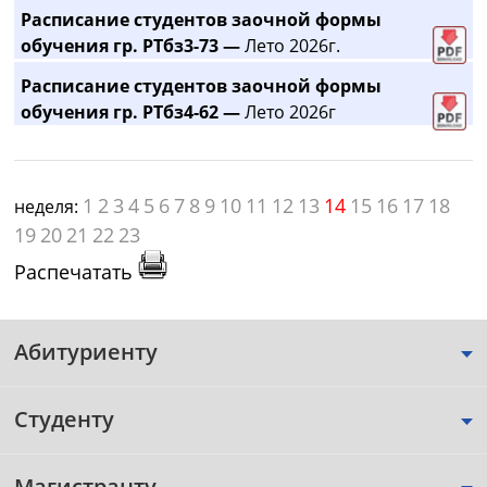
Расписание студентов заочной формы
обучения гр. РТбз3-73 —
Лето 2026г.
Расписание студентов заочной формы
обучения гр. РТбз4-62 —
Лето 2026г
1
2
3
4
5
6
7
8
9
10
11
12
13
14
15
16
17
18
неделя:
19
20
21
22
23
Распечатать
Абитуриенту
Студенту
Магистранту