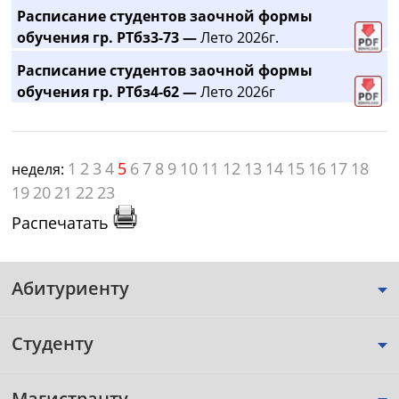
Расписание студентов заочной формы
обучения гр. РТбз3-73 —
Лето 2026г.
Расписание студентов заочной формы
обучения гр. РТбз4-62 —
Лето 2026г
1
2
3
4
5
6
7
8
9
10
11
12
13
14
15
16
17
18
неделя:
19
20
21
22
23
Распечатать
Абитуриенту
Студенту
Магистранту