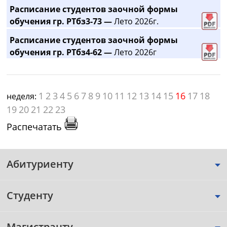
Расписание студентов заочной формы
обучения гр. РТбз3-73 —
Лето 2026г.
Расписание студентов заочной формы
обучения гр. РТбз4-62 —
Лето 2026г
1
2
3
4
5
6
7
8
9
10
11
12
13
14
15
16
17
18
неделя:
19
20
21
22
23
Распечатать
Абитуриенту
Студенту
Магистранту