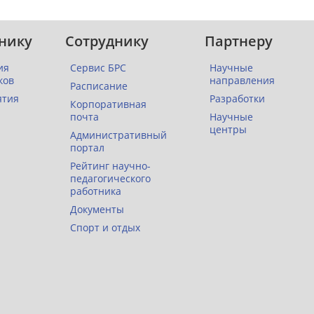
нику
Сотруднику
Партнеру
ия
Сервис БРС
Научные
ков
направления
Расписание
ятия
Разработки
Корпоративная
почта
Научные
центры
Административный
портал
Рейтинг научно-
педагогического
работника
Документы
Спорт и отдых