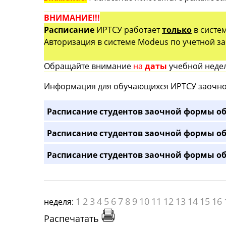
ВНИМАНИЕ!!!
Расписание
ИРТСУ работает
только
в систе
Авторизация в системе Modeus по учетной зап
Обращайте внимание
на
даты
учебной недел
Информация для обучающихся ИРТСУ заочно
Расписание студентов заочной формы об
Расписание студентов заочной формы об
Расписание студентов заочной формы об
1
2
3
4
5
6
7
8
9
10
11
12
13
14
15
16
неделя:
Распечатать