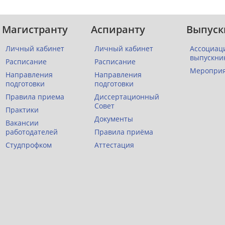
Магистранту
Аспиранту
Выпуск
Личный кабинет
Личный кабинет
Ассоциац
выпускни
Расписание
Расписание
Меропри
Направления
Направления
подготовки
подготовки
Правила приема
Диссертационный
Совет
Практики
Документы
Вакансии
работодателей
Правила приёма
Студпрофком
Аттестация