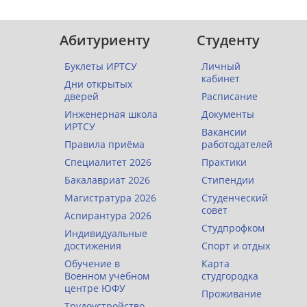
Абитуриенту
Студенту
Буклеты ИРТСУ
Личный
кабинет
Дни открытых
дверей
Расписание
Инженерная школа
Документы
ИРТСУ
Вакансии
Правила приёма
работодателей
Специалитет 2026
Практики
Бакалавриат 2026
Стипендии
Магистратура 2026
Студенческий
совет
Аспирантура 2026
Студпрофком
Индивидуальные
достижения
Спорт и отдых
Обучение в
Карта
Военном учебном
студгородка
центре ЮФУ
Проживание
Трудоустройство