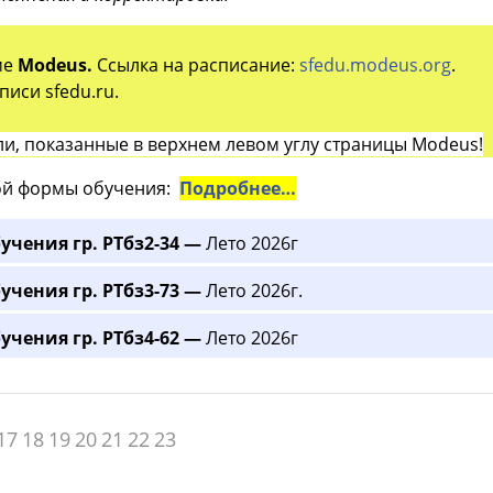
ме
Modeus.
Ссылка на расписание:
sfedu.modeus.org
.
иси sfedu.ru.
и, показанные в верхнем левом углу страницы Modeus!
й формы обучения:
Подробнее…
учения гр. РТбз2-34 —
Лето 2026г
учения гр. РТбз3-73 —
Лето 2026г.
учения гр. РТбз4-62 —
Лето 2026г
17
18
19
20
21
22
23