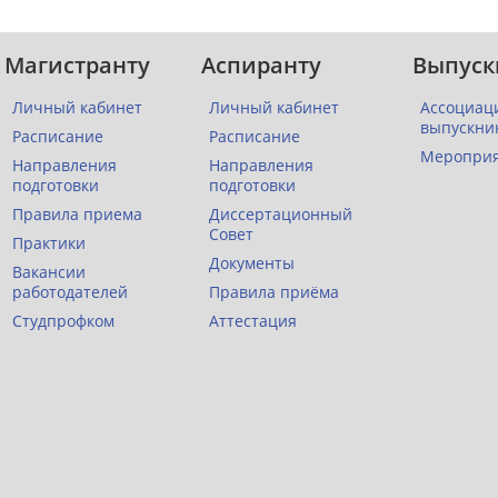
Магистранту
Аспиранту
Выпуск
Личный кабинет
Личный кабинет
Ассоциац
выпускни
Расписание
Расписание
Меропри
Направления
Направления
подготовки
подготовки
Правила приема
Диссертационный
Совет
Практики
Документы
Вакансии
работодателей
Правила приёма
Студпрофком
Аттестация