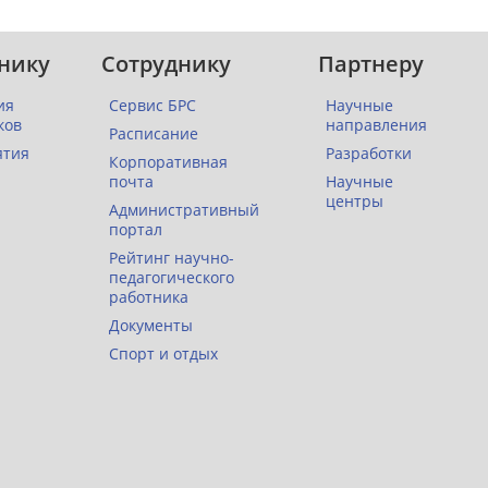
нику
Сотруднику
Партнеру
ия
Сервис БРС
Научные
ков
направления
Расписание
ятия
Разработки
Корпоративная
почта
Научные
центры
Административный
портал
Рейтинг научно-
педагогического
работника
Документы
Спорт и отдых