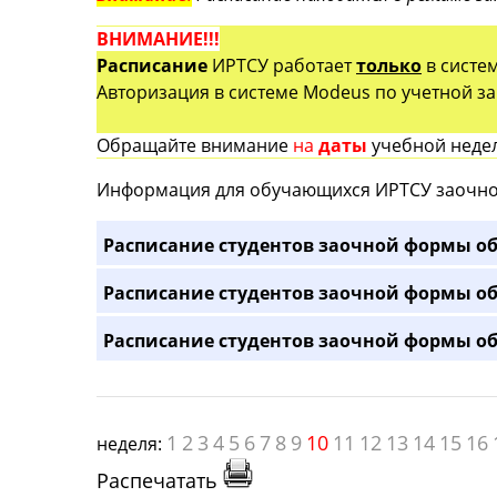
ВНИМАНИЕ!!!
Расписание
ИРТСУ работает
только
в систе
Авторизация в системе Modeus по учетной зап
Обращайте внимание
на
даты
учебной недел
Информация для обучающихся ИРТСУ заочно
Расписание студентов заочной формы об
Расписание студентов заочной формы об
Расписание студентов заочной формы об
1
2
3
4
5
6
7
8
9
10
11
12
13
14
15
16
неделя:
Распечатать