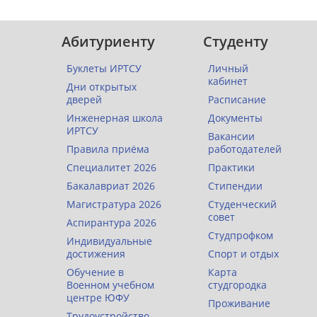
Абитуриенту
Студенту
Буклеты ИРТСУ
Личный
кабинет
Дни открытых
дверей
Расписание
Инженерная школа
Документы
ИРТСУ
Вакансии
Правила приёма
работодателей
Специалитет 2026
Практики
Бакалавриат 2026
Стипендии
Магистратура 2026
Студенческий
совет
Аспирантура 2026
Студпрофком
Индивидуальные
достижения
Спорт и отдых
Обучение в
Карта
Военном учебном
студгородка
центре ЮФУ
Проживание
Трудоустройство