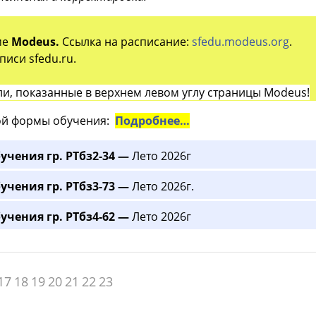
ме
Modeus.
Ссылка на расписание:
sfedu.modeus.org
.
иси sfedu.ru.
и, показанные в верхнем левом углу страницы Modeus!
й формы обучения:
Подробнее…
учения гр. РТбз2-34 —
Лето 2026г
учения гр. РТбз3-73 —
Лето 2026г.
учения гр. РТбз4-62 —
Лето 2026г
17
18
19
20
21
22
23