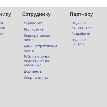
нику
Сотруднику
Партнеру
ия
Сервис БРС
Научные
ков
направления
Расписание
ятия
Разработки
Корпоративная
почта
Научные
центры
Административный
портал
Рейтинг научно-
педагогического
работника
Документы
Спорт и отдых