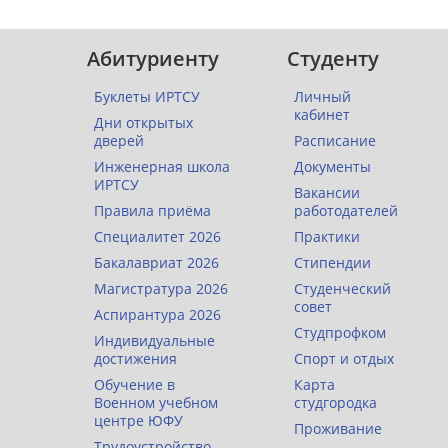
Абитуриенту
Студенту
Буклеты ИРТСУ
Личный
кабинет
Дни открытых
дверей
Расписание
Инженерная школа
Документы
ИРТСУ
Вакансии
Правила приёма
работодателей
Специалитет 2026
Практики
Бакалавриат 2026
Стипендии
Магистратура 2026
Студенческий
совет
Аспирантура 2026
Студпрофком
Индивидуальные
достижения
Спорт и отдых
Обучение в
Карта
Военном учебном
студгородка
центре ЮФУ
Проживание
Трудоустройство