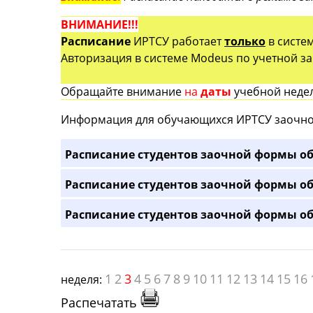
ВНИМАНИЕ!!!
Расписание
ИРТСУ работает
только
в систе
Авторизация в системе Modeus по учетной зап
Обращайте внимание
на
даты
учебной недел
Информация для обучающихся ИРТСУ заочно
Расписание студентов заочной формы об
Расписание студентов заочной формы об
Расписание студентов заочной формы об
1
2
3
4
5
6
7
8
9
10
11
12
13
14
15
16
неделя:
Распечатать