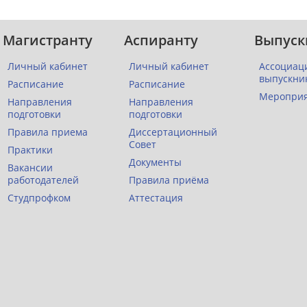
Магистранту
Аспиранту
Выпуск
Личный кабинет
Личный кабинет
Ассоциац
выпускни
Расписание
Расписание
Меропри
Направления
Направления
подготовки
подготовки
Правила приема
Диссертационный
Совет
Практики
Документы
Вакансии
работодателей
Правила приёма
Студпрофком
Аттестация