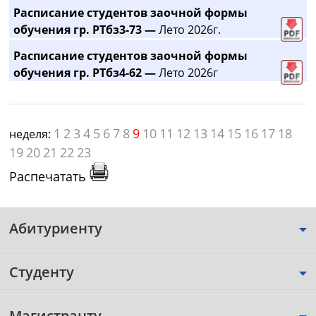
Расписание студентов заочной формы
обучения гр. РТбз3-73 —
Лето 2026г.
Расписание студентов заочной формы
обучения гр. РТбз4-62 —
Лето 2026г
1
2
3
4
5
6
7
8
9
10
11
12
13
14
15
16
17
18
неделя:
19
20
21
22
23
Распечатать
Абитуриенту
Студенту
Магистранту