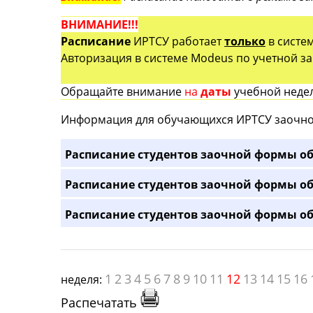
ВНИМАНИЕ!!!
Расписание
ИРТСУ работает
только
в систе
Авторизация в системе Modeus по учетной зап
Обращайте внимание
на
даты
учебной недел
Информация для обучающихся ИРТСУ заочно
Расписание студентов заочной формы об
Расписание студентов заочной формы об
Расписание студентов заочной формы об
1
2
3
4
5
6
7
8
9
10
11
12
13
14
15
16
неделя:
Распечатать