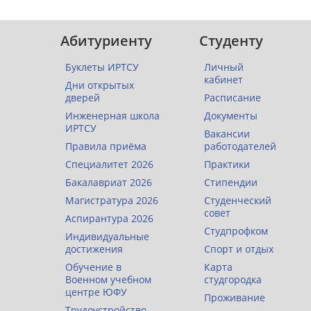
Абитуриенту
Студенту
Буклеты ИРТСУ
Личный
кабинет
Дни открытых
дверей
Расписание
Инженерная школа
Документы
ИРТСУ
Вакансии
Правила приёма
работодателей
Специалитет 2026
Практики
Бакалавриат 2026
Стипендии
Магистратура 2026
Студенческий
совет
Аспирантура 2026
Студпрофком
Индивидуальные
достижения
Спорт и отдых
Обучение в
Карта
Военном учебном
студгородка
центре ЮФУ
Проживание
Трудоустройство