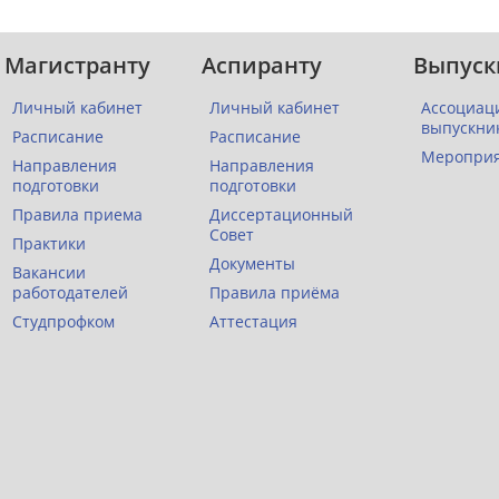
Магистранту
Аспиранту
Выпуск
Личный кабинет
Личный кабинет
Ассоциац
выпускни
Расписание
Расписание
Меропри
Направления
Направления
подготовки
подготовки
Правила приема
Диссертационный
Совет
Практики
Документы
Вакансии
работодателей
Правила приёма
Студпрофком
Аттестация