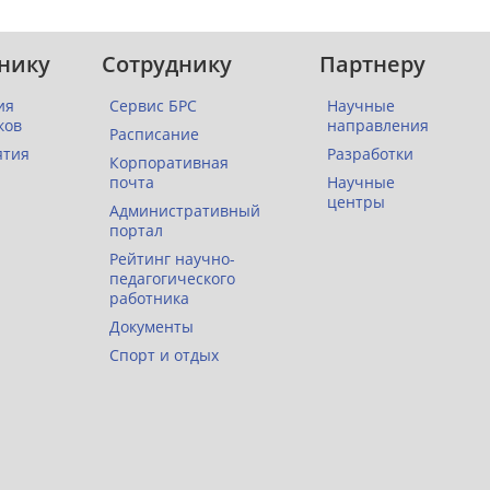
нику
Сотруднику
Партнеру
ия
Сервис БРС
Научные
ков
направления
Расписание
ятия
Разработки
Корпоративная
почта
Научные
центры
Административный
портал
Рейтинг научно-
педагогического
работника
Документы
Спорт и отдых