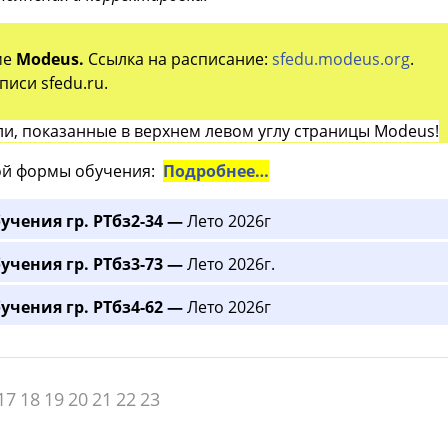
ме
Modeus.
Ссылка на расписание:
sfedu.modeus.org
.
иси sfedu.ru.
и, показанные в верхнем левом углу страницы Modeus!
й формы обучения:
Подробнее…
учения гр. РТбз2-34 —
Лето 2026г
учения гр. РТбз3-73 —
Лето 2026г.
учения гр. РТбз4-62 —
Лето 2026г
17
18
19
20
21
22
23