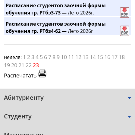
Расписание студентов заочной формы
обучения гр. РТбз3-73 —
Лето 2026г.
Расписание студентов заочной формы
обучения гр. РТбз4-62 —
Лето 2026г
1
2
3
4
5
6
7
8
9
10
11
12
13
14
15
16
17
18
неделя:
19
20
21
22
23
Распечатать
Абитуриенту
Студенту
Магистранту