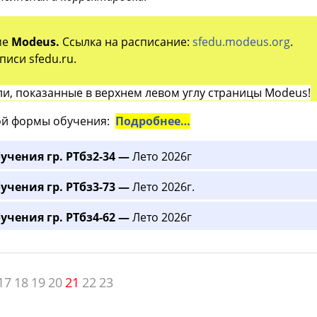
ме
Modeus.
Ссылка на расписание:
sfedu.modeus.org
.
иси sfedu.ru.
и, показанные в верхнем левом углу страницы Modeus!
й формы обучения:
Подробнее…
учения гр. РТбз2-34 —
Лето 2026г
учения гр. РТбз3-73 —
Лето 2026г.
учения гр. РТбз4-62 —
Лето 2026г
17
18
19
20
21
22
23