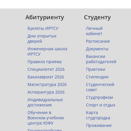
Абитуриенту
Студенту
Буклеты ИРТСУ
Личный
кабинет
Дни открытых
дверей
Расписание
Инженерная школа
Документы
ИРТСУ
Вакансии
Правила приёма
работодателей
Специалитет 2026
Практики
Бакалавриат 2026
Стипендии
Магистратура 2026
Студенческий
совет
Аспирантура 2026
Студпрофком
Индивидуальные
достижения
Спорт и отдых
Обучение в
Карта
Военном учебном
студгородка
центре ЮФУ
Проживание
Трудоустройство