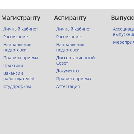
Магистранту
Аспиранту
Выпуск
Личный кабинет
Личный кабинет
Ассоциац
выпускни
Расписание
Расписание
Меропри
Направления
Направления
подготовки
подготовки
Правила приема
Диссертационный
Совет
Практики
Документы
Вакансии
работодателей
Правила приёма
Студпрофком
Аттестация