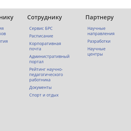
нику
Сотруднику
Партнеру
ия
Сервис БРС
Научные
ков
направления
Расписание
ятия
Разработки
Корпоративная
почта
Научные
центры
Административный
портал
Рейтинг научно-
педагогического
работника
Документы
Спорт и отдых