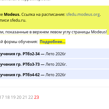
ме
Modeus.
Ссылка на расписание:
sfedu.modeus.org
.
иси sfedu.ru.
и, показанные в верхнем левом углу страницы Modeus!
й формы обучения:
Подробнее…
учения гр. РТбз2-34 —
Лето 2026г
учения гр. РТбз3-73 —
Лето 2026г.
учения гр. РТбз4-62 —
Лето 2026г
17
18
19
20
21
22
23