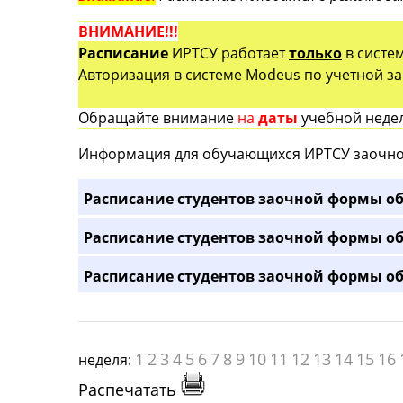
ВНИМАНИЕ!!!
Расписание
ИРТСУ работает
только
в систе
Авторизация в системе Modeus по учетной зап
Обращайте внимание
на
даты
учебной недел
Информация для обучающихся ИРТСУ заочно
Расписание студентов заочной формы об
Расписание студентов заочной формы об
Расписание студентов заочной формы об
1
2
3
4
5
6
7
8
9
10
11
12
13
14
15
16
неделя:
Распечатать