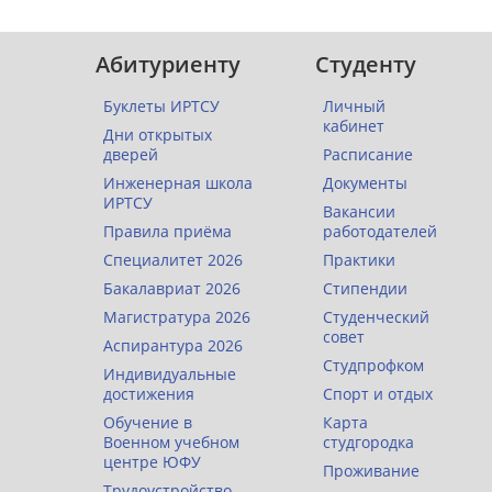
Абитуриенту
Студенту
Буклеты ИРТСУ
Личный
кабинет
Дни открытых
дверей
Расписание
Инженерная школа
Документы
ИРТСУ
Вакансии
Правила приёма
работодателей
Специалитет 2026
Практики
Бакалавриат 2026
Стипендии
Магистратура 2026
Студенческий
совет
Аспирантура 2026
Студпрофком
Индивидуальные
достижения
Спорт и отдых
Обучение в
Карта
Военном учебном
студгородка
центре ЮФУ
Проживание
Трудоустройство