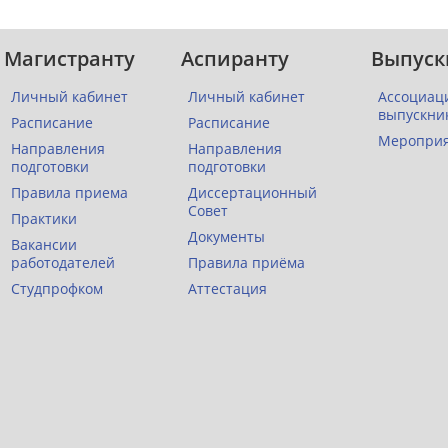
Магистранту
Аспиранту
Выпуск
Личный кабинет
Личный кабинет
Ассоциац
выпускни
Расписание
Расписание
Меропри
Направления
Направления
подготовки
подготовки
Правила приема
Диссертационный
Совет
Практики
Документы
Вакансии
работодателей
Правила приёма
Студпрофком
Аттестация