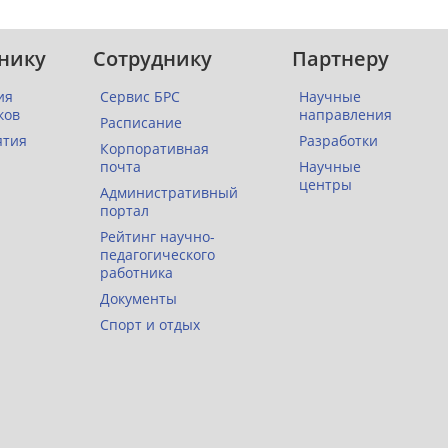
нику
Сотруднику
Партнеру
ия
Сервис БРС
Научные
ков
направления
Расписание
ятия
Разработки
Корпоративная
почта
Научные
центры
Административный
портал
Рейтинг научно-
педагогического
работника
Документы
Спорт и отдых