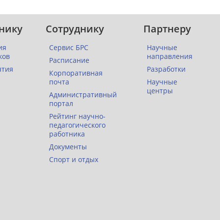
нику
Сотруднику
Партнеру
ия
Сервис БРС
Научные
ков
направления
Расписание
ятия
Разработки
Корпоративная
почта
Научные
центры
Административный
портал
Рейтинг научно-
педагогического
работника
Документы
Спорт и отдых