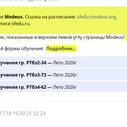
ме
Modeus.
Ссылка на расписание:
sfedu.modeus.org
.
иси sfedu.ru.
и, показанные в верхнем левом углу страницы Modeus!
й формы обучения:
Подробнее…
учения гр. РТбз2-34 —
Лето 2026г
учения гр. РТбз3-73 —
Лето 2026г.
учения гр. РТбз4-62 —
Лето 2026г
17
18
19
20
21
22
23