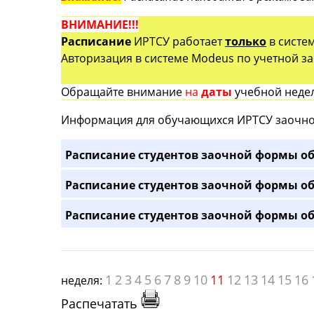
ВНИМАНИЕ!!!
Расписание
ИРТСУ работает
только
в систе
Авторизация в системе Modeus по учетной зап
Обращайте внимание
на
даты
учебной недел
Информация для обучающихся ИРТСУ заочно
Расписание студентов заочной формы об
Расписание студентов заочной формы об
Расписание студентов заочной формы об
1
2
3
4
5
6
7
8
9
10
11
12
13
14
15
16
неделя:
Распечатать