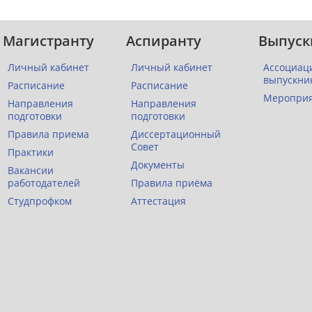
Магистранту
Аспиранту
Выпуск
Личный кабинет
Личный кабинет
Ассоциац
выпускни
Расписание
Расписание
Меропри
Направления
Направления
подготовки
подготовки
Правила приема
Диссертационный
Совет
Практики
Документы
Вакансии
работодателей
Правила приёма
Студпрофком
Аттестация