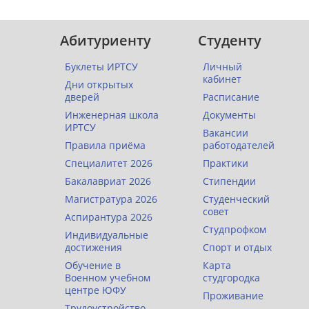
Абитуриенту
Студенту
Буклеты ИРТСУ
Личный
кабинет
Дни открытых
дверей
Расписание
Инженерная школа
Документы
ИРТСУ
Вакансии
Правила приёма
работодателей
Специалитет 2026
Практики
Бакалавриат 2026
Стипендии
Магистратура 2026
Студенческий
совет
Аспирантура 2026
Студпрофком
Индивидуальные
достижения
Спорт и отдых
Обучение в
Карта
Военном учебном
студгородка
центре ЮФУ
Проживание
Трудоустройство