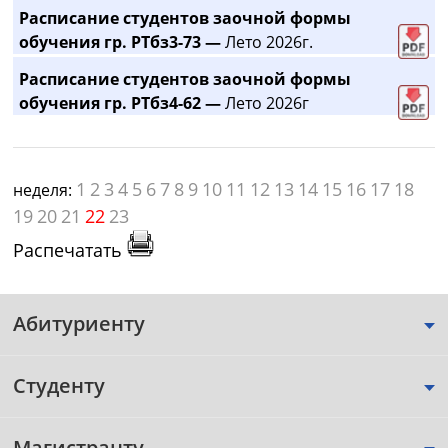
Расписание студентов заочной формы
обучения гр. РТбз3-73 —
Лето 2026г.
Расписание студентов заочной формы
обучения гр. РТбз4-62 —
Лето 2026г
1
2
3
4
5
6
7
8
9
10
11
12
13
14
15
16
17
18
неделя:
19
20
21
22
23
Распечатать
Абитуриенту
Студенту
Магистранту