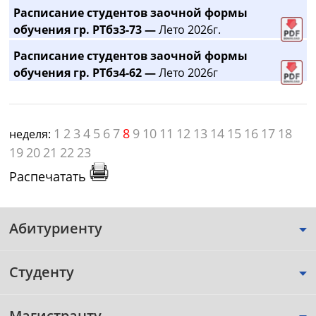
Расписание студентов заочной формы
обучения гр. РТбз3-73 —
Лето 2026г.
Расписание студентов заочной формы
обучения гр. РТбз4-62 —
Лето 2026г
1
2
3
4
5
6
7
8
9
10
11
12
13
14
15
16
17
18
неделя:
19
20
21
22
23
Распечатать
Абитуриенту
Студенту
Магистранту