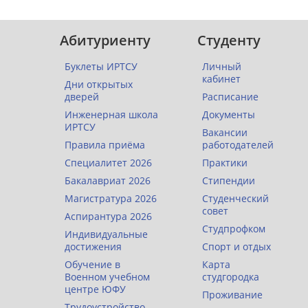
Абитуриенту
Студенту
Буклеты ИРТСУ
Личный
кабинет
Дни открытых
дверей
Расписание
Инженерная школа
Документы
ИРТСУ
Вакансии
Правила приёма
работодателей
Специалитет 2026
Практики
Бакалавриат 2026
Стипендии
Магистратура 2026
Студенческий
совет
Аспирантура 2026
Студпрофком
Индивидуальные
достижения
Спорт и отдых
Обучение в
Карта
Военном учебном
студгородка
центре ЮФУ
Проживание
Трудоустройство