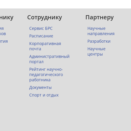
нику
Сотруднику
Партнеру
ия
Сервис БРС
Научные
ков
направления
Расписание
ятия
Разработки
Корпоративная
почта
Научные
центры
Административный
портал
Рейтинг научно-
педагогического
работника
Документы
Спорт и отдых