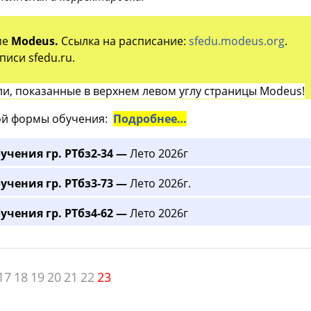
ме
Modeus.
Ссылка на расписание:
sfedu.modeus.org
.
иси sfedu.ru.
и, показанные в верхнем левом углу страницы Modeus!
й формы обучения:
Подробнее…
учения гр. РТбз2-34 —
Лето 2026г
учения гр. РТбз3-73 —
Лето 2026г.
учения гр. РТбз4-62 —
Лето 2026г
17
18
19
20
21
22
23