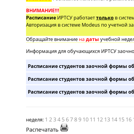
ВНИМАНИЕ!!!
Расписание
ИРТСУ работает
только
в систе
Авторизация в системе Modeus по учетной зап
Обращайте внимание
на
даты
учебной недел
Информация для обучающихся ИРТСУ заочно
Расписание студентов заочной формы об
Расписание студентов заочной формы об
Расписание студентов заочной формы об
1
2
3
4
5
6
7
8
9
10
11
12
13
14
15
16
неделя:
Распечатать