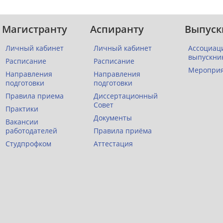
Магистранту
Аспиранту
Выпуск
Личный кабинет
Личный кабинет
Ассоциац
выпускни
Расписание
Расписание
Меропри
Направления
Направления
подготовки
подготовки
Правила приема
Диссертационный
Совет
Практики
Документы
Вакансии
работодателей
Правила приёма
Студпрофком
Аттестация