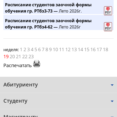
Расписание студентов заочной формы
обучения гр. РТбз3-73 —
Лето 2026г.
Расписание студентов заочной формы
обучения гр. РТбз4-62 —
Лето 2026г
1
2
3
4
5
6
7
8
9
10
11
12
13
14
15
16
17
18
неделя:
19
20
21
22
23
Распечатать
Абитуриенту
Студенту
Магистранту