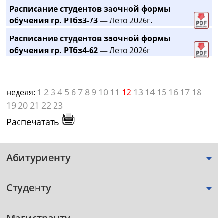
Расписание студентов заочной формы
обучения гр. РТбз3-73 —
Лето 2026г.
Расписание студентов заочной формы
обучения гр. РТбз4-62 —
Лето 2026г
1
2
3
4
5
6
7
8
9
10
11
12
13
14
15
16
17
18
неделя:
19
20
21
22
23
Распечатать
Абитуриенту
Студенту
Магистранту