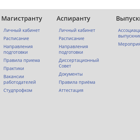
Магистранту
Аспиранту
Выпуск
Личный кабинет
Личный кабинет
Ассоциац
выпускни
Расписание
Расписание
Меропри
Направления
Направления
подготовки
подготовки
Правила приема
Диссертационный
Совет
Практики
Документы
Вакансии
работодателей
Правила приёма
Студпрофком
Аттестация