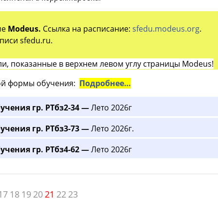
ме
Modeus.
Ссылка на расписание:
sfedu.modeus.org
.
иси sfedu.ru.
и, показанные в верхнем левом углу страницы Modeus!
й формы обучения:
Подробнее…
учения гр. РТбз2-34 —
Лето 2026г
учения гр. РТбз3-73 —
Лето 2026г.
учения гр. РТбз4-62 —
Лето 2026г
17
18
19
20
21
22
23