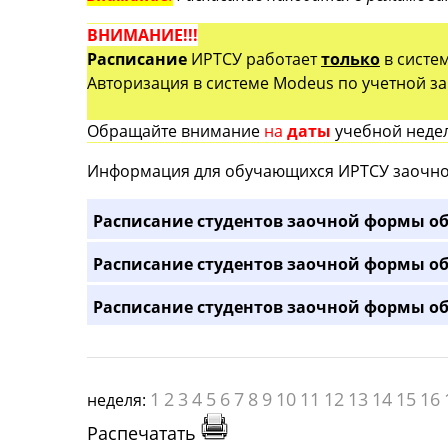
ВНИМАНИЕ!!!
Расписание
ИРТСУ работает
только
в систе
Авторизация в системе Modeus по учетной зап
Обращайте внимание
на
даты
учебной недел
Информация для обучающихся ИРТСУ заочно
Расписание студентов заочной формы об
Расписание студентов заочной формы об
Расписание студентов заочной формы об
1
2
3
4
5
6
7
8
9
10
11
12
13
14
15
16
неделя:
Распечатать