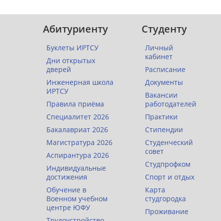
Абитуриенту
Студенту
Буклеты ИРТСУ
Личный
кабинет
Дни открытых
дверей
Расписание
Инженерная школа
Документы
ИРТСУ
Вакансии
Правила приёма
работодателей
Специалитет 2026
Практики
Бакалавриат 2026
Стипендии
Магистратура 2026
Студенческий
совет
Аспирантура 2026
Студпрофком
Индивидуальные
достижения
Спорт и отдых
Обучение в
Карта
Военном учебном
студгородка
центре ЮФУ
Проживание
Трудоустройство