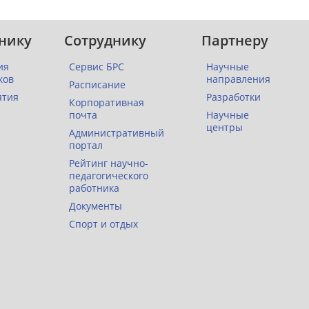
нику
Сотруднику
Партнеру
ия
Сервис БРС
Научные
ков
направления
Расписание
ятия
Разработки
Корпоративная
почта
Научные
центры
Административный
портал
Рейтинг научно-
педагогического
работника
Документы
Спорт и отдых