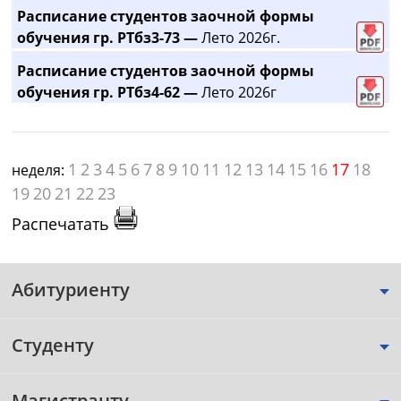
Расписание студентов заочной формы
обучения гр. РТбз3-73 —
Лето 2026г.
Расписание студентов заочной формы
обучения гр. РТбз4-62 —
Лето 2026г
1
2
3
4
5
6
7
8
9
10
11
12
13
14
15
16
17
18
неделя:
19
20
21
22
23
Распечатать
Абитуриенту
Студенту
Магистранту