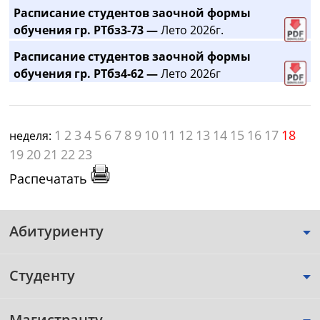
Расписание студентов заочной формы
обучения гр. РТбз3-73 —
Лето 2026г.
Расписание студентов заочной формы
обучения гр. РТбз4-62 —
Лето 2026г
1
2
3
4
5
6
7
8
9
10
11
12
13
14
15
16
17
18
неделя:
19
20
21
22
23
Распечатать
Абитуриенту
Студенту
Магистранту