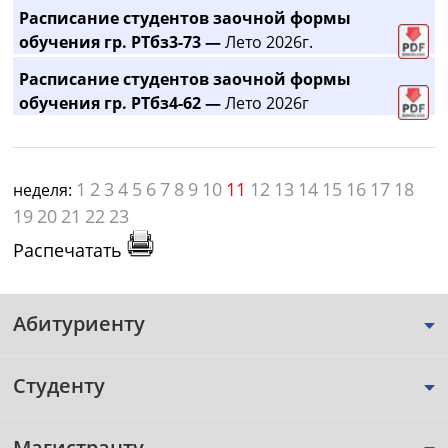
Расписание студентов заочной формы
обучения гр. РТбз3-73 —
Лето 2026г.
Расписание студентов заочной формы
обучения гр. РТбз4-62 —
Лето 2026г
1
2
3
4
5
6
7
8
9
10
11
12
13
14
15
16
17
18
неделя:
19
20
21
22
23
Распечатать
Абитуриенту
Студенту
Магистранту