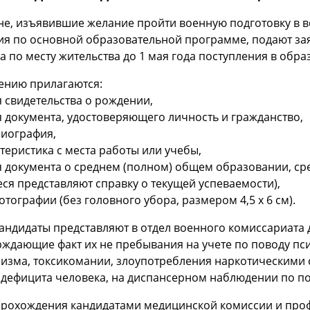
не, изъявившие желание пройти военную подготовку в 
ия по основной образовательной программе, подают за
а по месту жительства до 1 мая года поступления в обр
ению прилагаются:
я свидетельства о рождении,
я документа, удостоверяющего личность и гражданство,
биография,
ктеристика с места работы или учебы,
ия документа о среднем (полном) общем образовании, 
ся представляют справку о текущей успеваемости),
фотографии (без головного убора, размером 4,5 x 6 см).
андидаты представляют в отдел военного комиссариата
ждающие факт их не пребывания на учете по поводу пси
лизма, токсикомании, злоупотребления наркотическими
дефицита человека, на диспансерном наблюдении по по
прохождения кандидатами медицинской комиссии и проф