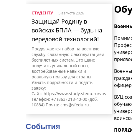
Обу
СТУДЕНТУ
5 августа 2026
Защищай Родину в
Военны
войсках БПЛА — будь на
Помимо 
передовой технологий!
Профес
Продолжается набор на военную
универс
службу, связанную с эксплуатацией
присво
беспилотных систем. Это шанс
получить уникальный опыт,
Военны
востребованные навыки и
реальную пользу для страны.
гражда
Узнать подробности и подать
офицер
заявку:
Сайт: https://www.study.sfedu.ru/vbs
ВУЦ со
Телефон: +7 (863) 218-40-00 (доб.
обучаю
10884) Почта:
cms@sfedu.ru
...
универс
воинск
События
ПОРЯД