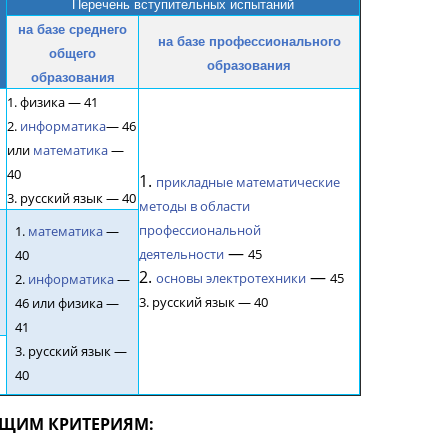
Перечень вступительных испытаний
на базе среднего
на базе профессионального
общего
образования
образования
1. физика — 41
2.
информатика
— 46
или
математика
—
40
1.
прикладные математические
3. русский язык — 40
методы в области
профессиональной
1.
математика
—
—
деятельности
45
40
2.
—
основы электротехники
45
2.
информатика
—
3. русский язык — 40
46 или физика —
41
3. русский язык —
40
ЮЩИМ КРИТЕРИЯМ: