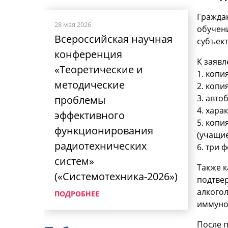
Гражда
28 мая 2026
обучен
Всероссийская научная
субъект
конференция
К заявл
«Теоретические и
1. копи
методические
2. копи
3. авто
проблемы
4. хара
эффективного
5. коп
функционирования
(учащие
радиотехнических
6. три 
систем»
Также к
(«Системотехника-2026»)
подтвер
алкого
ПОДРОБНЕЕ
иммуно
После 