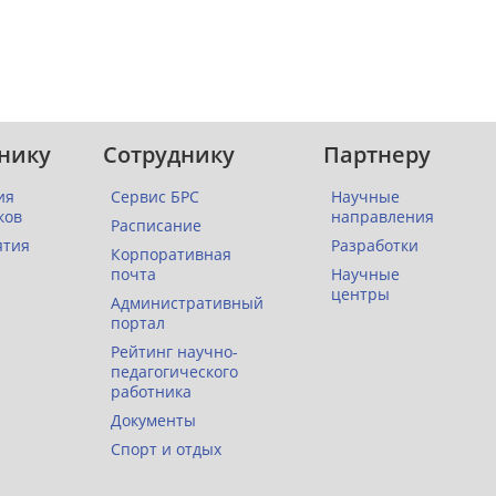
нику
Сотруднику
Партнеру
ия
Сервис БРС
Научные
ков
направления
Расписание
ятия
Разработки
Корпоративная
почта
Научные
центры
Административный
портал
Рейтинг научно-
педагогического
работника
Документы
Спорт и отдых