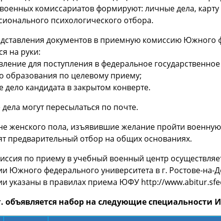
военных комиссариатов формируют: личные дела, карту
сионального психологического отбора.
едставления документов в приемную комиссию Южного 
я на руки:
авление для поступления в федеральное государственно
о образования по целевому приему;
е дело кандидата в закрытом конверте.
дела могут пересылаться по почте.
не женского пола, изъявившие желание пройти военную 
ят предварительный отбор на общих основаниях.
иссия по приему в учебный военный центр осуществляе
и Южного федерального университета в г. Ростове-на-Дон
и указаны в правилах приема ЮФУ http://www.abitur.sfed
 г. объявляется набор на следующие специальности И