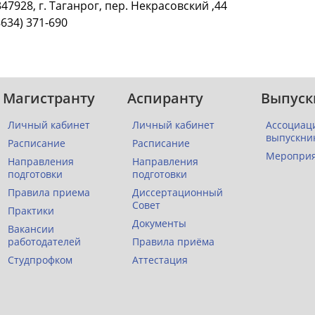
347928, г. Таганрог, пер. Некрасовский ,44
8634) 371-690
Магистранту
Аспиранту
Выпуск
Личный кабинет
Личный кабинет
Ассоциац
выпускни
Расписание
Расписание
Меропри
Направления
Направления
подготовки
подготовки
Правила приема
Диссертационный
Совет
Практики
Документы
Вакансии
работодателей
Правила приёма
Студпрофком
Аттестация