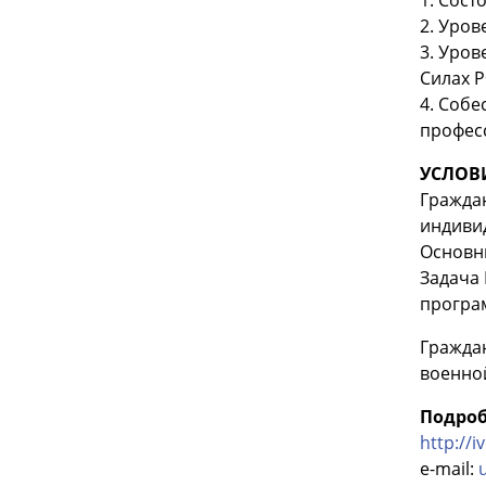
2. Уров
3. Уро
Силах 
4. Соб
профес
УСЛОВ
Граждан
индиви
Основн
Задача 
програ
Гражда
военно
Подроб
http://i
e-mail: