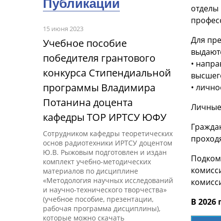
Публикации
отделы 
профес
15 июня 2023
Для пр
Учебное пособие
выдаютс
победителя грантового
• напр
конкурса Стипендиальной
высшег
программы Владимира
• лично
Потанина доцента
Личные 
кафедры ТОР ИРТСУ ЮФУ
Гражда
Сотрудником кафедры теоретических
проход
основ радиотехники ИРТСУ доцентом
Ю.В. Рыжовым подготовлен и издан
Подком
комплект учебно-методических
комисси
материалов по дисциплине
«Методология научных исследований
комисси
и научно-технического творчества»
(учебное пособие, презентации,
В 2026
рабочая программа дисциплины),
которые можно скачать