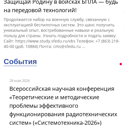
Защищай Родину в войсках БПЛА — будь
Н
на передовой технологий!
э
Продолжается набор на военную службу, связанную с
П
эксплуатацией беспилотных систем. Это шанс получить
э
уникальный опыт, востребованные навыки и реальную
пользу для страны. Узнать подробности и подать заявку:
Сайт: https://www.study.sfedu.ru/vbs Телефон: +7 (863) 218-
40-00 (доб. 10884) Почта:
cms@sfedu.ru
...
События
28 мая 2026
Всероссийская научная конференция
«Теоретические и методические
проблемы эффективного
функционирования радиотехнических
систем» («Системотехника-2026»)