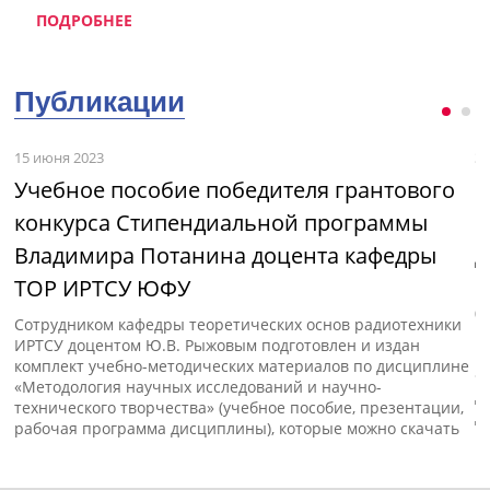
ПОДРОБНЕЕ
Публикации
15 июня 2023
3 
Учебное пособие победителя грантового
М
конкурса Стипендиальной программы
и
Владимира Потанина доцента кафедры
д
ТОР ИРТСУ ЮФУ
с»
В
(
Сотрудником кафедры теоретических основ радиотехники
п
ИРТСУ доцентом Ю.В. Рыжовым подготовлен и издан
к
комплект учебно-методических материалов по дисциплине
«
«Методология научных исследований и научно-
д
технического творчества» (учебное пособие, презентации,
д
рабочая программа дисциплины), которые можно скачать