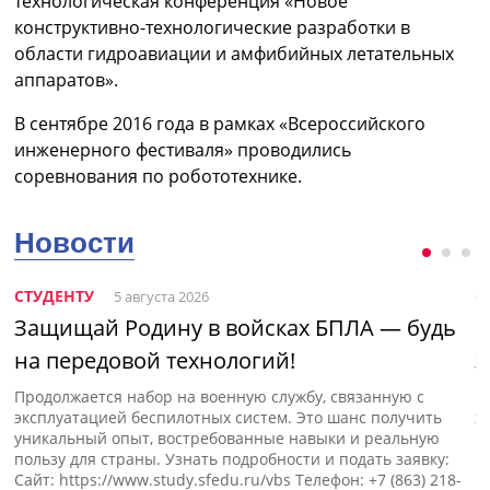
технологическая конференция «Новое
конструктивно-технологические разработки в
области гидроавиации и амфибийных летательных
аппаратов».
В сентябре 2016 года в рамках «Всероссийского
инженерного фестиваля» проводились
соревнования по робототехнике.
Новости
СТУДЕНТУ
С
5 августа 2026
Защищай Родину в войсках БПЛА — будь
Н
на передовой технологий!
э
Продолжается набор на военную службу, связанную с
П
эксплуатацией беспилотных систем. Это шанс получить
э
уникальный опыт, востребованные навыки и реальную
пользу для страны. Узнать подробности и подать заявку:
Сайт: https://www.study.sfedu.ru/vbs Телефон: +7 (863) 218-