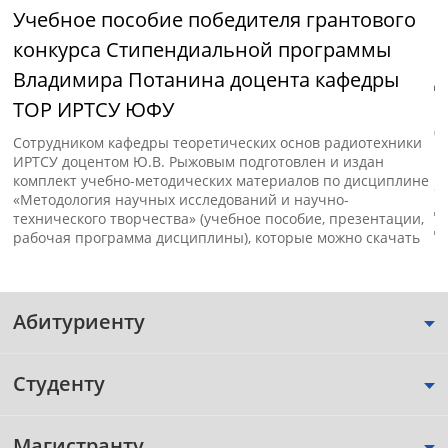
Учебное пособие победителя грантового
М
конкурса Стипендиальной программы
и
Владимира Потанина доцента кафедры
д
ТОР ИРТСУ ЮФУ
с»
В
(
Сотрудником кафедры теоретических основ радиотехники
п
ИРТСУ доцентом Ю.В. Рыжовым подготовлен и издан
к
комплект учебно-методических материалов по дисциплине
«
«Методология научных исследований и научно-
д
технического творчества» (учебное пособие, презентации,
д
рабочая программа дисциплины), которые можно скачать
Абитуриенту
Студенту
Магистранту