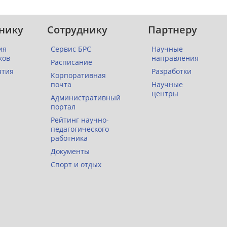
нику
Сотруднику
Партнеру
ия
Сервис БРС
Научные
ков
направления
Расписание
ятия
Разработки
Корпоративная
почта
Научные
центры
Административный
портал
Рейтинг научно-
педагогического
работника
Документы
Спорт и отдых