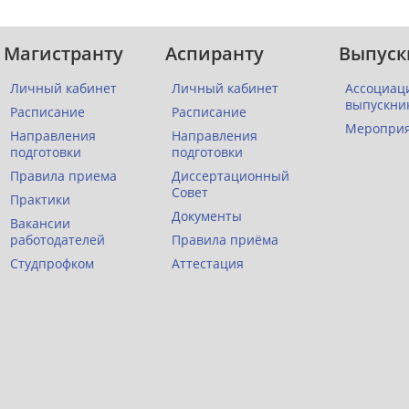
Магистранту
Аспиранту
Выпуск
Личный кабинет
Личный кабинет
Ассоциац
выпускни
Расписание
Расписание
Меропри
Направления
Направления
подготовки
подготовки
Правила приема
Диссертационный
Совет
Практики
Документы
Вакансии
работодателей
Правила приёма
Студпрофком
Аттестация