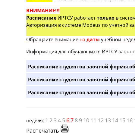
ВНИМАНИЕ!!!
Расписание
ИРТСУ работает
только
в систе
Авторизация в системе Modeus по учетной зап
Обращайте внимание
на
даты
учебной недел
Информация для обучающихся ИРТСУ заочно
Расписание студентов заочной формы об
Расписание студентов заочной формы об
Расписание студентов заочной формы об
1
2
3
4
5
6
7
8
9
10
11
12
13
14
15
16
неделя:
Распечатать