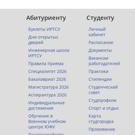
Абитуриенту
Студенту
Буклеты ИРТСУ
Личный
кабинет
Дни открытых
дверей
Расписание
Инженерная школа
Документы
ИРТСУ
Вакансии
Правила приёма
работодателей
Специалитет 2026
Практики
Бакалавриат 2026
Стипендии
Магистратура 2026
Студенческий
совет
Аспирантура 2026
Студпрофком
Индивидуальные
достижения
Спорт и отдых
Обучение в
Карта
Военном учебном
студгородка
центре ЮФУ
Проживание
Трудоустройство