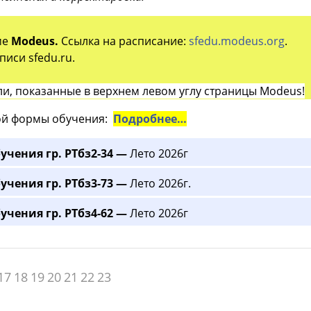
ме
Modeus.
Ссылка на расписание:
sfedu.modeus.org
.
иси sfedu.ru.
и, показанные в верхнем левом углу страницы Modeus!
й формы обучения:
Подробнее…
учения гр. РТбз2-34 —
Лето 2026г
учения гр. РТбз3-73 —
Лето 2026г.
учения гр. РТбз4-62 —
Лето 2026г
17
18
19
20
21
22
23