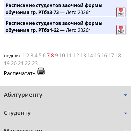
Расписание студентов заочной формы
обучения гр. РТбз3-73 —
Лето 2026г.
Расписание студентов заочной формы
обучения гр. РТбз4-62 —
Лето 2026г
1
2
3
4
5
6
7
8
9
10
11
12
13
14
15
16
17
18
неделя:
19
20
21
22
23
Распечатать
Абитуриенту
Студенту
Магистранту