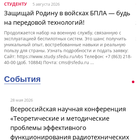
СТУДЕНТУ
С
5 августа 2026
Защищай Родину в войсках БПЛА — будь
Н
на передовой технологий!
э
Продолжается набор на военную службу, связанную с
П
эксплуатацией беспилотных систем. Это шанс получить
э
уникальный опыт, востребованные навыки и реальную
пользу для страны. Узнать подробности и подать заявку:
Сайт: https://www.study.sfedu.ru/vbs Телефон: +7 (863) 218-
40-00 (доб. 10884) Почта:
cms@sfedu.ru
...
События
28 мая 2026
Всероссийская научная конференция
«Теоретические и методические
проблемы эффективного
функционирования радиотехнических