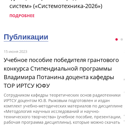
систем» («Системотехника-2026»)
ПОДРОБНЕЕ
Публикации
15 июня 2023
3 
Учебное пособие победителя грантового
М
конкурса Стипендиальной программы
и
Владимира Потанина доцента кафедры
д
ТОР ИРТСУ ЮФУ
с»
В
(
Сотрудником кафедры теоретических основ радиотехники
п
ИРТСУ доцентом Ю.В. Рыжовым подготовлен и издан
к
комплект учебно-методических материалов по дисциплине
«
«Методология научных исследований и научно-
д
технического творчества» (учебное пособие, презентации,
д
рабочая программа дисциплины), которые можно скачать