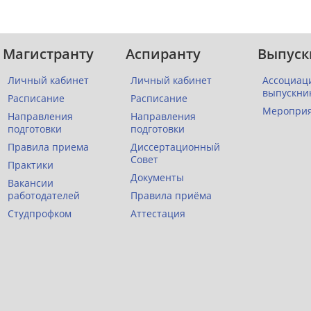
Магистранту
Аспиранту
Выпуск
Личный кабинет
Личный кабинет
Ассоциац
выпускни
Расписание
Расписание
Меропри
Направления
Направления
подготовки
подготовки
Правила приема
Диссертационный
Совет
Практики
Документы
Вакансии
работодателей
Правила приёма
Студпрофком
Аттестация