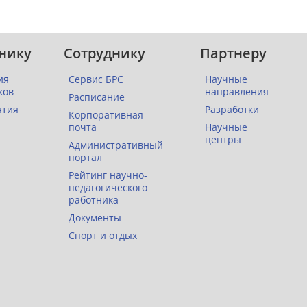
нику
Сотруднику
Партнеру
ия
Сервис БРС
Научные
ков
направления
Расписание
ятия
Разработки
Корпоративная
почта
Научные
центры
Административный
портал
Рейтинг научно-
педагогического
работника
Документы
Спорт и отдых