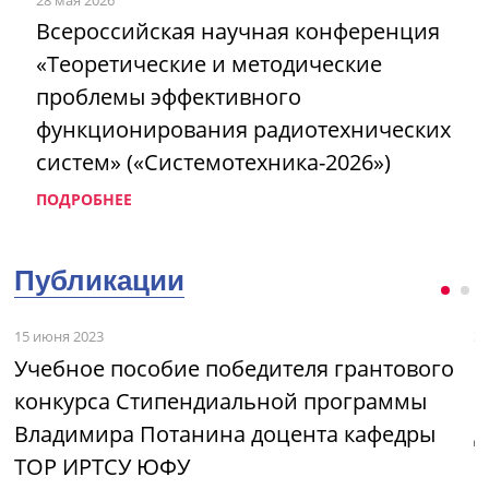
Всероссийская научная конференция
«Теоретические и методические
проблемы эффективного
функционирования радиотехнических
систем» («Системотехника-2026»)
ПОДРОБНЕЕ
Публикации
15 июня 2023
3 
Учебное пособие победителя грантового
М
конкурса Стипендиальной программы
и
Владимира Потанина доцента кафедры
д
ТОР ИРТСУ ЮФУ
с»
В