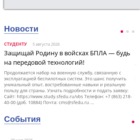
Новости
СТУДЕНТУ
С
5 августа 2026
Защищай Родину в войсках БПЛА — будь
Н
на передовой технологий!
э
Продолжается набор на военную службу, связанную с
П
эксплуатацией беспилотных систем. Это шанс получить
э
уникальный опыт, востребованные навыки и реальную
пользу для страны. Узнать подробности и подать заявку:
Сайт: https://www.study.sfedu.ru/vbs Телефон: +7 (863) 218-
40-00 (доб. 10884) Почта:
cms@sfedu.ru
...
События
28 мая 2026