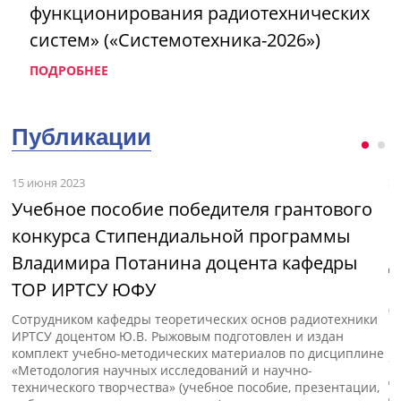
функционирования радиотехнических
систем» («Системотехника-2026»)
ПОДРОБНЕЕ
Публикации
15 июня 2023
3 
Учебное пособие победителя грантового
М
конкурса Стипендиальной программы
и
Владимира Потанина доцента кафедры
д
ТОР ИРТСУ ЮФУ
с»
В
(
Сотрудником кафедры теоретических основ радиотехники
п
ИРТСУ доцентом Ю.В. Рыжовым подготовлен и издан
к
комплект учебно-методических материалов по дисциплине
«
«Методология научных исследований и научно-
д
технического творчества» (учебное пособие, презентации,
д