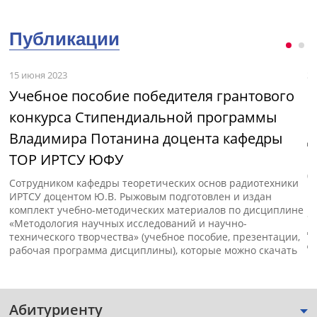
Публикации
15 июня 2023
3 
Учебное пособие победителя грантового
М
конкурса Стипендиальной программы
и
Владимира Потанина доцента кафедры
д
ТОР ИРТСУ ЮФУ
с»
В
(
Сотрудником кафедры теоретических основ радиотехники
п
ИРТСУ доцентом Ю.В. Рыжовым подготовлен и издан
к
комплект учебно-методических материалов по дисциплине
«
«Методология научных исследований и научно-
д
технического творчества» (учебное пособие, презентации,
д
рабочая программа дисциплины), которые можно скачать
Абитуриенту