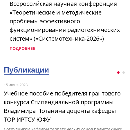
Всероссийская научная конференция
«Теоретические и методические
проблемы эффективного
функционирования радиотехнических
систем» («Системотехника-2026»)
ПОДРОБНЕЕ
Публикации
15 июня 2023
3 
Учебное пособие победителя грантового
М
конкурса Стипендиальной программы
и
Владимира Потанина доцента кафедры
д
ТОР ИРТСУ ЮФУ
с»
В
(
Сотрудником кафедры теоретических основ радиотехники