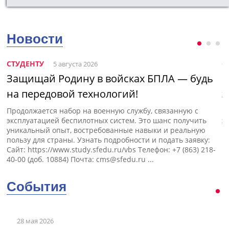
Новости
СТУДЕНТУ
С
5 августа 2026
Защищай Родину в войсках БПЛА — будь
Н
на передовой технологий!
э
Продолжается набор на военную службу, связанную с
П
эксплуатацией беспилотных систем. Это шанс получить
э
уникальный опыт, востребованные навыки и реальную
пользу для страны. Узнать подробности и подать заявку:
Сайт: https://www.study.sfedu.ru/vbs Телефон: +7 (863) 218-
40-00 (доб. 10884) Почта:
cms@sfedu.ru
...
События
28 мая 2026