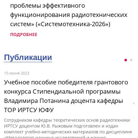
проблемы эффективного
функционирования радиотехнических
систем» («Системотехника-2026»)
ПОДРОБНЕЕ
График 2 пересдачи (дисциплины 2
полугодия 2020-2021 учебного года)
Публикации
15 июня 2023
3 
Учебное пособие победителя грантового
М
конкурса Стипендиальной программы
и
Владимира Потанина доцента кафедры
д
ТОР ИРТСУ ЮФУ
с»
В
(
Сотрудником кафедры теоретических основ радиотехники
п
ИРТСУ доцентом Ю.В. Рыжовым подготовлен и издан
к
комплект учебно-методических материалов по дисциплине
«
«Методология научных исследований и научно-