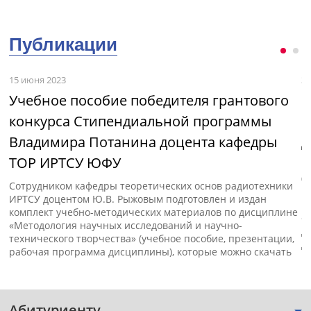
Публикации
15 июня 2023
3 
Учебное пособие победителя грантового
М
конкурса Стипендиальной программы
и
Владимира Потанина доцента кафедры
д
ТОР ИРТСУ ЮФУ
с»
В
(
Сотрудником кафедры теоретических основ радиотехники
п
ИРТСУ доцентом Ю.В. Рыжовым подготовлен и издан
к
комплект учебно-методических материалов по дисциплине
«
«Методология научных исследований и научно-
д
технического творчества» (учебное пособие, презентации,
д
рабочая программа дисциплины), которые можно скачать
Абитуриенту