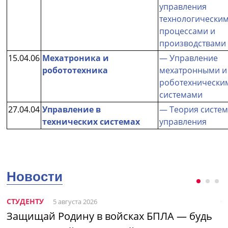
управления
технологически
процессами и
производствами
15.04.06
Мехатроника и
— Управление
робототехника
мехатронными и
роботехнически
системами
27.04.04
Управление в
— Теория систе
технических системах
управления
Новости
СТУДЕНТУ
С
5 августа 2026
Защищай Родину в войсках БПЛА — будь
Н