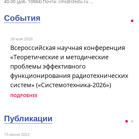
40-00 (доб. 10884) Почта:
cms@sfedu.ru
...
События
28 мая 2026
Всероссийская научная конференция
«Теоретические и методические
проблемы эффективного
функционирования радиотехнических
систем» («Системотехника-2026»)
ПОДРОБНЕЕ
Публикации
15 июня 2023
3 