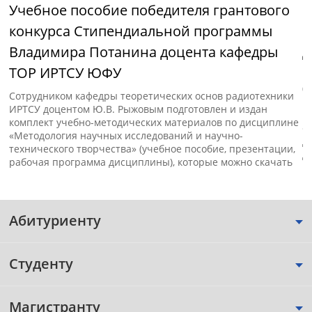
Учебное пособие победителя грантового
М
конкурса Стипендиальной программы
и
Владимира Потанина доцента кафедры
д
ТОР ИРТСУ ЮФУ
с»
В
(
Сотрудником кафедры теоретических основ радиотехники
п
ИРТСУ доцентом Ю.В. Рыжовым подготовлен и издан
к
комплект учебно-методических материалов по дисциплине
«
«Методология научных исследований и научно-
д
технического творчества» (учебное пособие, презентации,
д
рабочая программа дисциплины), которые можно скачать
Абитуриенту
Студенту
Магистранту