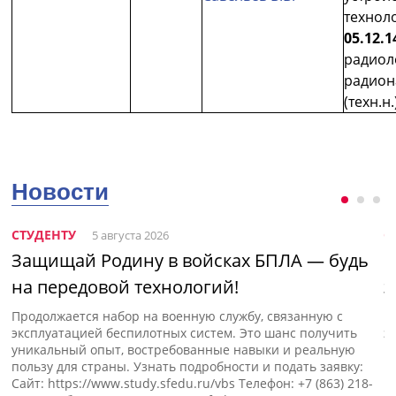
технол
05.12.1
радиол
радион
(техн.н.
Новости
СТУДЕНТУ
С
5 августа 2026
Защищай Родину в войсках БПЛА — будь
Н
на передовой технологий!
э
Продолжается набор на военную службу, связанную с
П
эксплуатацией беспилотных систем. Это шанс получить
э
уникальный опыт, востребованные навыки и реальную
пользу для страны. Узнать подробности и подать заявку:
Сайт: https://www.study.sfedu.ru/vbs Телефон: +7 (863) 218-