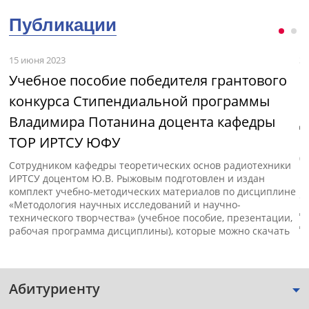
Публикации
15 июня 2023
3 
Учебное пособие победителя грантового
М
конкурса Стипендиальной программы
и
Владимира Потанина доцента кафедры
д
ТОР ИРТСУ ЮФУ
с»
В
(
Сотрудником кафедры теоретических основ радиотехники
п
ИРТСУ доцентом Ю.В. Рыжовым подготовлен и издан
к
комплект учебно-методических материалов по дисциплине
«
«Методология научных исследований и научно-
д
технического творчества» (учебное пособие, презентации,
д
рабочая программа дисциплины), которые можно скачать
Абитуриенту