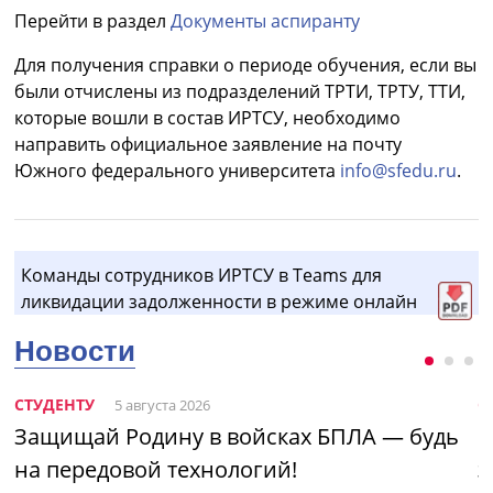
Перейти в раздел
Документы аспиранту
Для получения справки о периоде обучения, если вы
были отчислены из подразделений ТРТИ, ТРТУ, ТТИ,
которые вошли в состав ИРТСУ, необходимо
направить официальное заявление на почту
Южного федерального университета
info@sfedu.ru
.
Команды сотрудников ИРТСУ в Teams для
ликвидации задолженности в режиме онлайн
Новости
СТУДЕНТУ
С
5 августа 2026
Защищай Родину в войсках БПЛА — будь
Н
на передовой технологий!
э