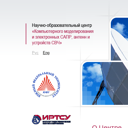
Рус
Eng
О Центре