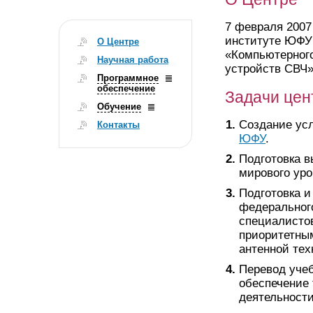
7 февраля 2007
институте ЮФУ 
О Центре
«Компьютерного
Научная работа
устройств СВЧ»
Программное
обеспечение
Задачи цен
Обучение
Создание ус
Контакты
ЮФУ
.
Подготовка 
мирового уро
Подготовка и
федеральног
специалисто
приоритетны
антенной тех
Перевод уче
обеспечение 
деятельност