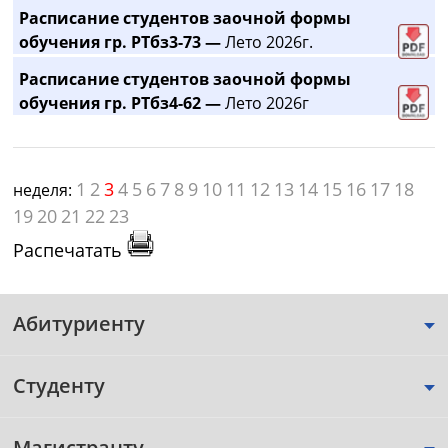
Расписание студентов заочной формы
обучения гр. РТбз3-73 —
Лето 2026г.
Расписание студентов заочной формы
обучения гр. РТбз4-62 —
Лето 2026г
1
2
3
4
5
6
7
8
9
10
11
12
13
14
15
16
17
18
неделя:
19
20
21
22
23
Распечатать
Абитуриенту
Студенту
Магистранту