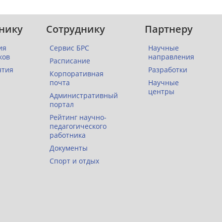
нику
Сотруднику
Партнеру
ия
Сервис БРС
Научные
ков
направления
Расписание
ятия
Разработки
Корпоративная
почта
Научные
центры
Административный
портал
Рейтинг научно-
педагогического
работника
Документы
Спорт и отдых