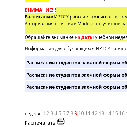
ВНИМАНИЕ!!!
Расписание
ИРТСУ работает
только
в систе
Авторизация в системе Modeus по учетной зап
Обращайте внимание
на
даты
учебной недел
Информация для обучающихся ИРТСУ заочно
Расписание студентов заочной формы об
Расписание студентов заочной формы об
Расписание студентов заочной формы об
1
2
3
4
5
6
7
8
9
10
11
12
13
14
15
16
неделя:
Распечатать