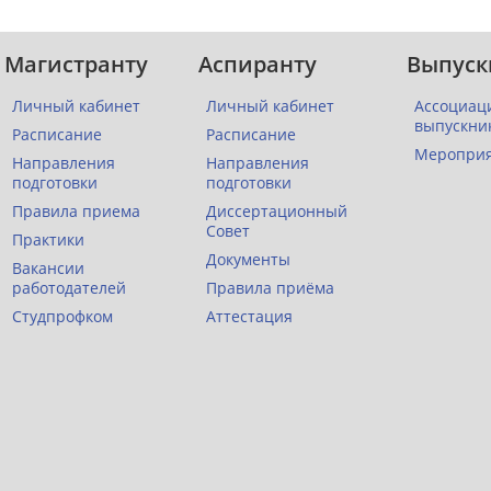
Магистранту
Аспиранту
Выпуск
Личный кабинет
Личный кабинет
Ассоциац
выпускни
Расписание
Расписание
Меропри
Направления
Направления
подготовки
подготовки
Правила приема
Диссертационный
Совет
Практики
Документы
Вакансии
работодателей
Правила приёма
Студпрофком
Аттестация