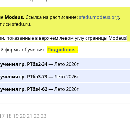
ме
Modeus.
Ссылка на расписание:
sfedu.modeus.org
.
иси sfedu.ru.
и, показанные в верхнем левом углу страницы Modeus!
й формы обучения:
Подробнее…
учения гр. РТбз2-34 —
Лето 2026г
учения гр. РТбз3-73 —
Лето 2026г.
учения гр. РТбз4-62 —
Лето 2026г
17
18
19
20
21
22
23