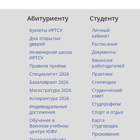
Абитуриенту
Студенту
Буклеты ИРТСУ
Личный
кабинет
Дни открытых
дверей
Расписание
Инженерная школа
Документы
ИРТСУ
Вакансии
Правила приёма
работодателей
Специалитет 2026
Практики
Бакалавриат 2026
Стипендии
Магистратура 2026
Студенческий
совет
Аспирантура 2026
Студпрофком
Индивидуальные
достижения
Спорт и отдых
Обучение в
Карта
Военном учебном
студгородка
центре ЮФУ
Проживание
Трудоустройство