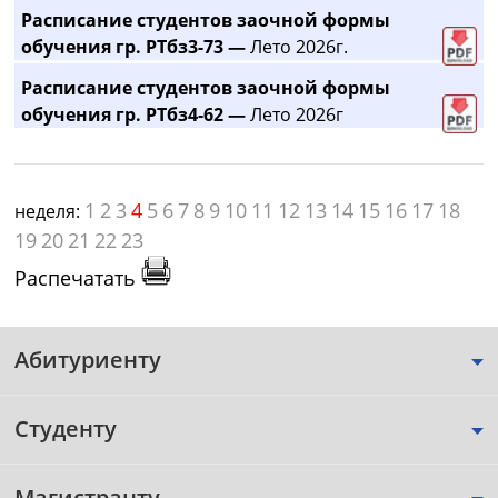
Расписание студентов заочной формы
обучения гр. РТбз3-73 —
Лето 2026г.
Расписание студентов заочной формы
обучения гр. РТбз4-62 —
Лето 2026г
1
2
3
4
5
6
7
8
9
10
11
12
13
14
15
16
17
18
неделя:
19
20
21
22
23
Распечатать
Абитуриенту
Студенту
Магистранту