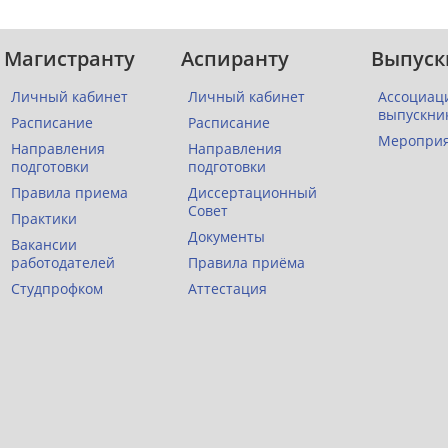
Магистранту
Аспиранту
Выпуск
Личный кабинет
Личный кабинет
Ассоциац
выпускни
Расписание
Расписание
Меропри
Направления
Направления
подготовки
подготовки
Правила приема
Диссертационный
Совет
Практики
Документы
Вакансии
работодателей
Правила приёма
Студпрофком
Аттестация