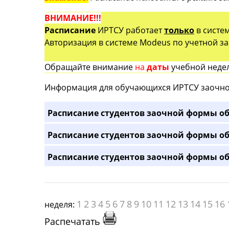
ВНИМАНИЕ!!!
Расписание
ИРТСУ работает
только
в систе
Авторизация в системе Modeus по учетной зап
Обращайте внимание
на
даты
учебной недел
Информация для обучающихся ИРТСУ заочно
Расписание студентов заочной формы об
Расписание студентов заочной формы об
Расписание студентов заочной формы об
1
2
3
4
5
6
7
8
9
10
11
12
13
14
15
16
неделя:
Распечатать