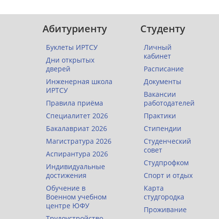
Абитуриенту
Студенту
Буклеты ИРТСУ
Личный
кабинет
Дни открытых
дверей
Расписание
Инженерная школа
Документы
ИРТСУ
Вакансии
Правила приёма
работодателей
Специалитет 2026
Практики
Бакалавриат 2026
Стипендии
Магистратура 2026
Студенческий
совет
Аспирантура 2026
Студпрофком
Индивидуальные
достижения
Спорт и отдых
Обучение в
Карта
Военном учебном
студгородка
центре ЮФУ
Проживание
Трудоустройство