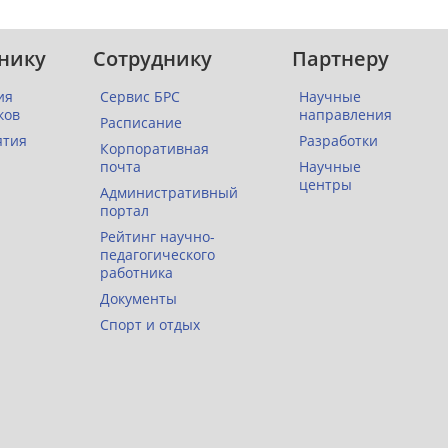
нику
Сотруднику
Партнеру
ия
Сервис БРС
Научные
ков
направления
Расписание
ятия
Разработки
Корпоративная
почта
Научные
центры
Административный
портал
Рейтинг научно-
педагогического
работника
Документы
Спорт и отдых